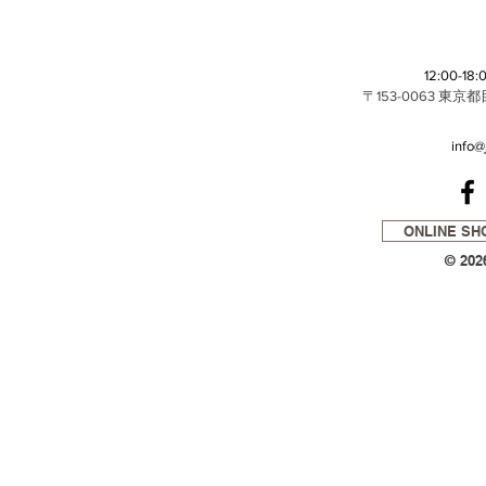
12:00-1
〒153-0063 東
info@
ONLINE SH
© 202