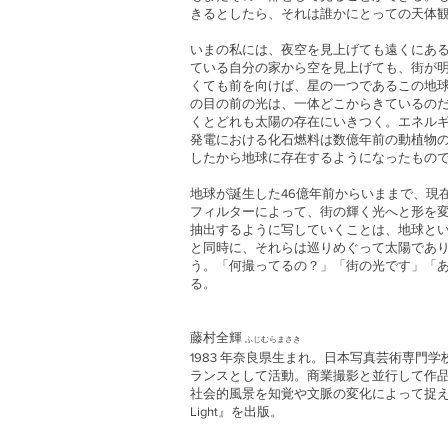
きるとしたら、それは誰かにとっての天体
いまの私には、夜空を見上げても遠くにあ
ている自分の家から空を見上げても、街が
くても前を向けば、星の一つであるこの地
の目の前の光は、一体どこからきているの
くとどれも太陽の存在にいきつく。エネル
発電における化石燃料は数億年前の動植物
したから地球に存在するようになったもの
地球が誕生した46億年前からいままで、現
フィルターによって、街の輝く光へと形を
抽出するように写していくことは、地球と
と同時に、それらは巡りめぐって太陽であ
う。「何撮ってるの？」「街の光です」「
る。
藤村全輝
ふじむらまさき
1983 年奈良県生まれ。日本写真芸術専門
ランスとして活動。商業撮影と並行して作
社会的風景を知覚や文脈の変化によって捉え直す
Light』を出版。