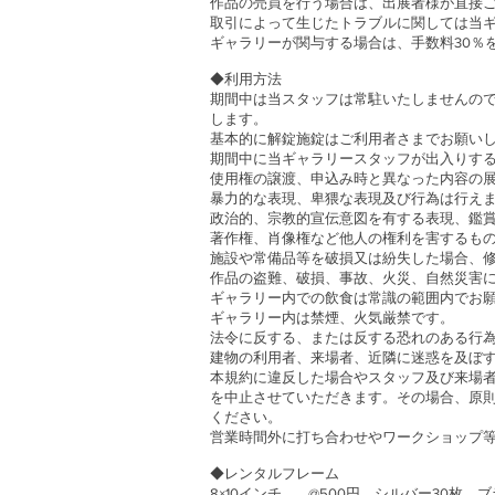
作品の売買を行う場合は、出展者様が直接
取引によって生じたトラブルに関しては当
ギャラリーが関与する場合は、手数料30％
◆利用方法
期間中は当スタッフは常駐いたしませんの
します。
基本的に解錠施錠はご利用者さまでお願い
期間中に当ギャラリースタッフが出入りす
使用権の譲渡、申込み時と異なった内容の
暴力的な表現、卑猥な表現及び行為は行え
政治的、宗教的宣伝意図を有する表現、鑑
著作権、肖像権など他人の権利を害するも
施設や常備品等を破損又は紛失した場合、
作品の盗難、破損、事故、火災、自然災害
ギャラリー内での飲食は常識の範囲内でお
ギャラリー内は禁煙、火気厳禁です。
法令に反する、または反する恐れのある行
建物の利用者、来場者、近隣に迷惑を及ぼ
本規約に違反した場合やスタッフ及び来場
を中止させていただきます。その場合、原
ください。
営業時間外に打ち合わせやワークショップ
◆レンタルフレーム
8×10インチ @500円 シルバー30枚 