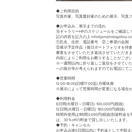
◆ご利用目的
写真作家、写真愛好家のための展示、写真
◆お申込み、展示までの流れ
当ギャラリーHPのスケジュールをご確認し
記の内容を記入の上
info@jamphotogallery.c
①氏名、住所、電話番号 ②ご希望の会期
⑤展示予定作品（後日ポートフォリオを持
審査をさせていただき返信させていただき
内容によりご利用をお断りすることがござ
※一週間以内に折り返しご返信をさせてい
への振分等が考えられますのでお電話にて
◆営業時間
12:00-18:00(日曜17:00迄) 月曜休廊
※展示によって営業時間が変更になる場合
◆利用料金
6日間(火曜日～日曜日) 100,000円(税抜)
12日間(火曜日～日曜日) 180,000円(税抜)
時間外使用は1時間3,000円(税抜)別途料
は、30％offの料金で貸し出しいたします。
◆予約・キャンセル
お申込み後5日間以内に予約金として半額ま