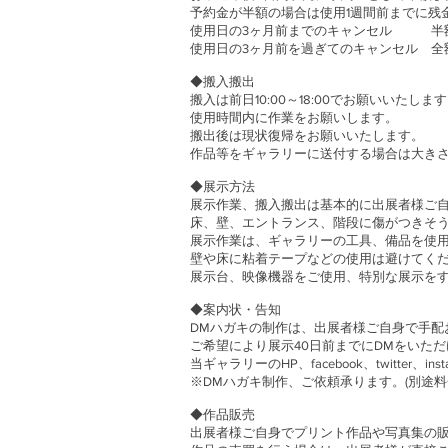
予約金が半額の場合は使用1週間前までに残
使用日の3ヶ月前までのキャンセル 半
使用日の3ヶ月前を過ぎてのキャンセル 全
◆搬入搬出
搬入は前日10:00～18:00でお願いいたしま
使用時間内に作業をお願いします。
搬出後は現状復帰をお願いいたします。
作品等をギャラリーに送付する場合は大き
◆展示方法
展示作業、搬入搬出は基本的に出展者様ご
床、壁、エントランス、階段に傷がつきそ
展示作業は、ギャラリーの工具、備品を使
壁や床に粘着テープなどの使用は避けてく
展示台、映像機器をご使用、特別な展示を
◆案内状・告知
DMハガキの制作は、出展者様ご自身で手配
ご希望により展示40日前までにDMをいた
当ギャラリーのHP、facebook、twitter、i
※DMハガキ制作、ご依頼承ります。(別途料
◆作品販売
出展者様ご自身でプリント作品や写真集の