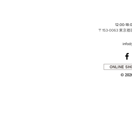
12:00-1
〒153-0063 東
info@
ONLINE SH
© 202