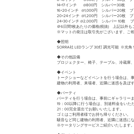
14×17インチ @800円 シ
16×20インチ @1,000円 シルバー20枚
20×24インチ @1,200円 シル
24×30インチ @2,000円 シルバー 10
＠6日間1枚あたりの価格(税抜) 上記以外
※マットの発注は取引先がございます、ご
◆照明
SORRA社 LEDランプ 30灯 調光可能 ※光角 10° 
◆その他設備
プロジェクター、椅子、テーブル、冷蔵庫、電
◆イベント
トークショーなどイベントを行う場合は、
建物の利用者、来場者、近隣に迷惑を及ぼ
◆パーティ
パーティを行う場合は、事前にギャラリー
19：00以降に行う場合は、別途料金をいた
21：00完全退出でお願いいたします。
ゴミはご利用者様でお持ち帰りください。
騒音など同じ建物の利用者、近隣に迷惑に
※ケータリングサービスご紹介いたします