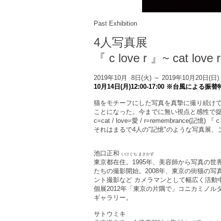
Past Exhibition
4人写真展
『
c love r
』~ cat love
2019年10月 8日(火) ～ 2019年10月20日(日)
10
月14日(月)12:00-17:00
※台風による振替
猫をモチーフにした写真を真摯に撮り続けて
ことになった。今までに無い視点と感性で
c=cat / love=愛 / r=remembrance(記憶) 『 c
それはまるで4人の"記憶"のような写真展
池口正和
いけぐち まさかず
東京都在住。1995年、美容師から写真の世
たちの撮影開始。2008年、東京の街猫の
ント撮影など カメラマンとして幅広く活動
個展2012年「東京の片隅で」コニカミノル
ギャラリー。
サトウミキ