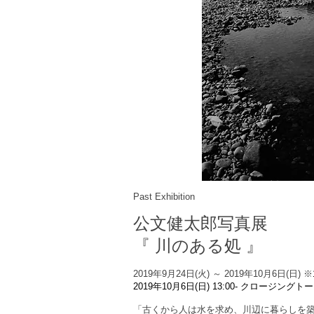
Past Exhibition
公文健太郎写真展
『
川のある処
』
2019年9月24日(火) ～ 2019年10月6日(日)
※
2019年10
月
6日(日)
1
3
:00-
クロージング
トー
「古くから人は水を求め、川辺に暮らしを