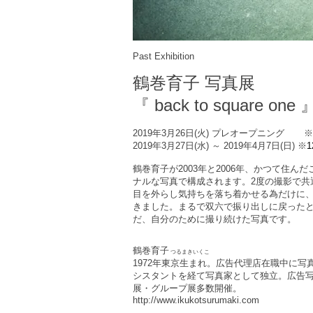
Past Exhibition
鶴巻育子 写真展
『 back to square one 
2019年3月26日(火) プレオープニング 
2019年3月27日(水) ～ 2019年4月7日(日)
※
1
鶴巻育子が2003年と2006年、かつて住
ナルな写真で構成されます。2度の撮影で共
目を外らし気持ちを落ち着かせる為だけに
きました。まるで双六で振り出しに戻った
だ、自分のために撮り続けた写真です。
鶴巻育子
つるまきいくこ
1972年東京生まれ。広告代理店在職中に
シスタントを経て写真家として独立。広告
展・グループ展多数開催。
http://www.ikukotsurumaki.com