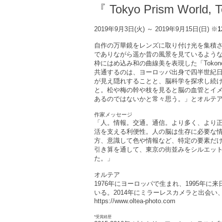
『 Tokyo Prism World, 
2019年9月3日(火) ～ 2019年9月15日(日)
※
1
自作の万華鏡をレンズに取り付け光を集積させ切り
でありながら遥か昔の風景を見ているよう
枠にはめ込み和の曲線美を表現した「Tokon
共通するのは、ヨーロッパ出身で四半世紀
が見え隠れすることと、脳科学を探求し続
と。松や梅の幹や枝を見ると脳の血管とイメ
あるのではないかと常々思う。」とオルテ
作家メッセージ
「人。情報。交通。通信。より多く、より
活を支える利便性。人の脳は生存に必要な
方、意識して色や情報など、特定の要素だ
引き算を通して、東京の街並みをシルエッ
た。」
オルテア
1976年にヨーロッパで生まれ、1995年に
いる。2014年にミラーレスカメラと出会
https://www.oltea-photo.com
*受賞経歴