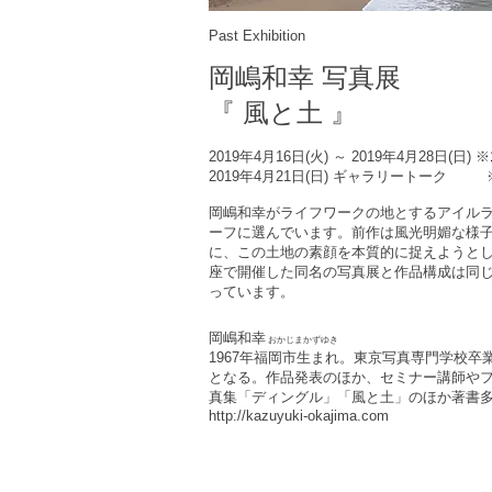
Past Exhibition
岡嶋和幸
写真展
『 風と土 』
2019年4月16日(火) ～ 2019年4月28日(日)
※
2019年4月21日(日) ギャラリートーク
岡嶋和幸がライフワークの地とするアイルラ
ーフに選んでいます。前作は風光明媚な様
に、この土地の素顔を本質的に捉えようとし
座で開催した同名の写真展と作品構成は同
っています。
岡嶋和幸
おかじまかずゆき
1967年福岡市生まれ。東京写真専門学校
となる。作品発表のほか、セミナー講師や
真集「ディングル」「風と土」のほか著書
http://kazuyuki-okajima.com