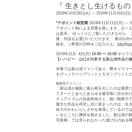
『 生きとし生けるも
2019年10月29日(火) ～ 2019年11月10日(日)
*アポイント制営業
2019年11月11日(月) ～ 
アポイント制による営業を致します。お一人
は是非。 ゆっくりとご覧いただきながら、
後、作品をお選びいただけます。 展示以外
絡先、ご希望の日時をご記入の上、
info@ja
2019年11月 4日(月)
14:00 〜 16:00
ギャラ
【ハービー・山口が分析する新山清作品の魅
本展では新山清ファンであり、弊ギャラリ
をヴィンテージプリントとモダンプリント
鶴巻育子コメント
「新山清が撮影に最も精を出したのは風景
てヌードとありとあらゆる被写体に目を向
チュアイズムの自由奔放さと、鋭い観察力
厖大な作品を拝見し目に留まったのは、生
命力やかわいらしさやを表現しているので
いるところに興味を抱きました。新山清の
写真展」では見られなかった遊び心のある