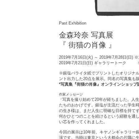
Past Exhibition
金森玲奈
写真展
『
街猫の肖像
』
2019年7月16日(火) ～ 2019年7月28日(日)
※
2019年7月21日(日) ギャラリートーク ※1
※銀塩バライタ紙でプリントしたオリジナ
ント出力した20点を展示。同名の写真集も
*写真集『街猫の肖像』オンラインショップ
作家メッセージ
写真を撮り始めて20年が経ちました。人
「
たちのおかげです。銀塩が主流だった学生時
の生き様は、まだ人生に明確な目標を持て
何かひとつのことを続けるという経験を通
い芯を作ってくれました。
今回の展示は10年前、キヤノンギャラリー
演です。当時は東京という大都会の片隅に