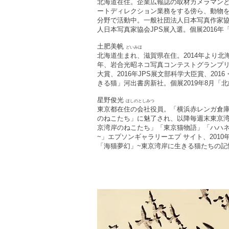
北海道在住。企業広報誌の取材カメラマン
ートディレクション業務をする傍ら、動物
分野で活動中。一般社団法人日本写真作家協
人日本写真家協会JPS展入選。個展2016
土肥美帆
どいみほ
北海道生まれ、滋賀県在住。2014年より北海
年、岩合光昭ネコ写真コンテストグランプリ、2
大賞、2016年JPS展文部科学大臣賞、20
きる猫」河出書房新社。個展2019年8月「北緯4
星野俊光
ほしのとしみつ
東京都在住の会社役員。「横浜赤レンガ倉庫
のねこたち」に魅了され、以降毎週末東京
京湾岸のねこたち」「東京猫物語」「ハハネ
~」エプソンギャラリーエプ サイト、201
「海猫夢幻」~東京湾岸に生きる猫たちの記