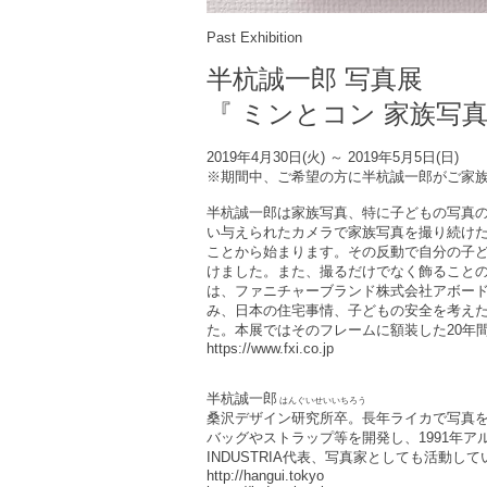
Past Exhibition
半杭誠一郎
写真展
『 ミンとコン 家族写
2019年4月30日(火) ～ 2019年5月5日(日)
※期間中、ご希望の方に半杭誠一郎がご家族
半杭誠一郎は家族写真、特に子どもの写真
い与えられたカメラで家族写真を撮り続け
ことから始まります。その反動で自分の子ど
けました。また、撮るだけでなく飾ること
は、ファニチャーブランド株式会社アボード代
み、日本の住宅事情、子どもの安全を考えた
た。本展ではそのフレームに額装した20年
https://www.fxi.co.jp
半杭誠一郎
はんぐいせいいちろう
桑沢デザイン研究所卒。長年ライカで写真
バッグやストラップ等を開発し、1991年ア
INDUSTRIA代表、写真家としても活動し
http://hangui.tokyo