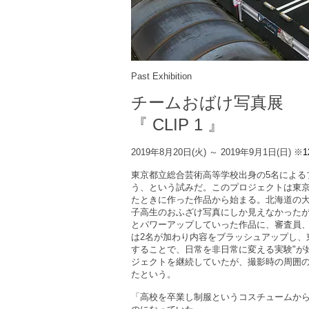
Past Exhibition
チームおばけ写真展
『 CLIP 1 』
2019年8月20日(火) ～ 2019年9月1日(日)
※
1
東京都立総合芸術高等学校出身の5名による
う、という試みだ。このプロジェクトは東京
たときに作った作品から始まる。北海道の
子高生のおふざけ写真にしか見えなかったが
とパワーアップしていった作品に、審査員
は2名が加わり内容をブラッシュアップし、
することで、日常を非日常に変える実験"が始
ジェクトを継続していたが、撮影時の周囲
たという。
「高校を卒業し制服というコスチュームか