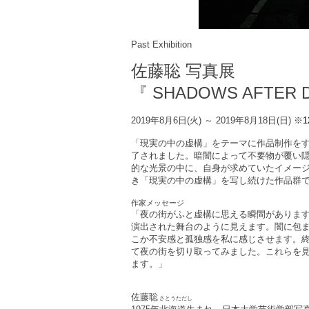
Past Exhibition
佐藤聡
写真展
『 SHADOWS AFTER 
2019年8月6日(火) ～ 2019年8月18日(日)
※
1
「現実の中の虚構」をテーマに作品制作を
了されました。暗闇によって不要物が覆い
的な光景の中に、自身が求めていたイメージ
き「現実の中の虚構」を写し続けた作品群
作家メッセージ
「夜の街がふと虚構に思える瞬間がありま
演出された舞台のように見えます。闇に包
こか不安感と孤独感を私に感じさせます。
て夜の街を切り取ってみました。これらを
ます。」
佐藤聡
さとうただし