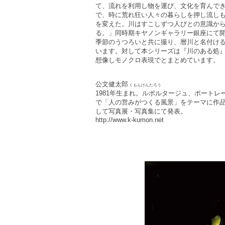
て、流れを利用し物を運び、文化を育んで
で、時に荒れ狂い人々の暮らしを押し流し
を変えた。川はすこしずつ人びとの意識か
る。」同時期キヤノンギャラリー銀座にて開
季節のうつろいと共に撮り、暦川と名付け
います。対して本シリーズは『川のある処
想像しモノクロ表現でとまとめています。
公文健太郎
くもんけんたろう
1981年生まれ。ルポルタージュ、ポート
で「人の営みがつくる風景」をテーマに作
して写真展・写真集にて発表。
http://www.k-kumon.net