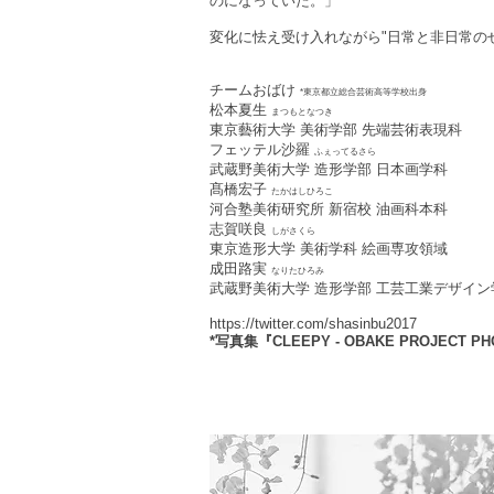
のになっていた。」
変化に怯え受け入れながら"日常と非日常の
チームおばけ
*東京都立総合芸術高等学校出身
松本夏生
まつもとなつき
東京藝術大学 美術学部 先端芸術表現科
フェッテル沙羅
ふぇってるさら
武蔵野美術大学 造形学部 日本画学科
髙橋宏子
たかはしひろこ
河合塾美術研究所 新宿校 油画科本科
志賀咲良
しがさくら
東京造形大学 美術学科 絵画専攻領域
成田路実
なりたひろみ
武蔵野美術大学 造形学部 工芸工業デザイン
https://twitter.com/shasinbu2017
*写真集『CLEEPY - OBAKE PROJEC