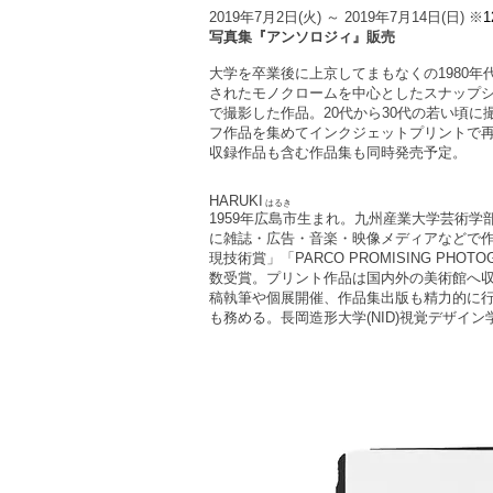
2019年7月2日(火) ～ 2019年7月14日(日)
※
1
​写真集『アンソロジィ』販売
大学を卒業後に上京してまもなくの1980年
されたモノクロームを中心としたスナップ
で撮影した作品。20代から30代の若い頃
フ作品を集めてインクジェットプリントで再
収録作品も含む作品集も同時発売予定。
HARUKI
はるき
1959年広島市生まれ。九州産業大学芸術
に雑誌・広告・音楽・映像メディアなどで作
現技術賞」「PARCO PROMISING PHOTOGRA
数受賞。プリント作品は国内外の美術館へ
稿執筆や個展開催、作品集出版も精力的に
も務める。長岡造形大学(NID)視覚デザイン