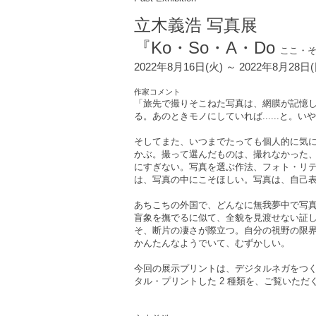
立木義浩 写真展
​『Ko・So・A・Do
ここ・
2022年8月16日(火) ～ 2022年8月28日
作家コメント
「旅先で撮りそこねた写真は、網膜が記憶
る。あのときモノにしていれば......と。い
そしてまた、いつまでたっても個人的に気に
かぶ。撮って選んだものは、撮れなかった
にすぎない。写真を選ぶ作法、フォト・リテ
は、写真の中にこそほしい。写真は、自己
あちこちの外国で、どんなに無我夢中で写
盲象を撫でるに似て、全貌を見渡せない証
そ、断片の凄さが際立つ。自分の視野の限
かんたんなようでいて、むずかしい。
今回の展示プリントは、デジタルネガをつ
タル・プリントした 2 種類を、ご覧いただ