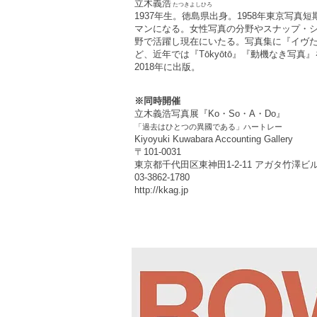
立木義浩
たつきよしひろ
1937年生。徳島県出身。1958年東京写真
マンになる。女性写真の分野やスナップ・シ
野で活躍し現在にいたる。写真集に『イヴた
ど、近年では『Tōkyōtō』『動機なき写真
2018年に出版。
※同時開催
立木義浩写真展『Ko・So・A・Do』
「過去はひとつの異國である」ハートレー
Kiyoyuki Kuwabara Accounting Gallery
〒101-0031
東京都千代田区東神田1-2-11 アガタ竹澤ビル
03-3862-1780
http://kkag.jp