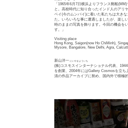
「1965年6月7日横浜よりフランス郵船(
と。高校時代に知り合ったインド人のアリヤ
ベイ(今のムンバイ)に着いた私たちは大き
た。いろいろな事に遭遇しましたが、楽し
時のままの写真を飾ります。今回の機会をいただいた
す。」
Visiting place
Hong Kong, Saigon(now Ho ChiMinh), Singa
Mysore, Bangalore, New Delhi, Agra, Calcu
新山洋一
にいやまよういち
(株)コスモスインターナショナル代表、194
を創業、2004年にはGallery Cosmo
清の作品アーカイブに努め、国内外で積極