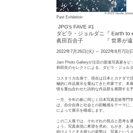
© 2022 Da
Past Exhibition
J
PG's FAVE #1
ダビラ・ジョルダニ『 Earth
to 
眞田百合子 『 世界が遠す
2022年7月26日(火) ～ 2022年8月7日(
Jam Photo Galleryが注目の新進写真
和田良のセレクトによる、ダビラ・ジョル
コスタリカ出身で、現在は日本とカナダで
極的に作品展示を重ねてきた作家です。本
情を重ね合わせた詩的な作品群を展開する
一方、今年の春に同じく日本写真芸術専門
は、自分自身と社会との距離感をテーマに
によって展示を構成します。
この二人展では、それぞれの視点と思考を
ょう。写真表現に希望を求め、もがき、あ
続けようとする彼らの姿勢は、写真という