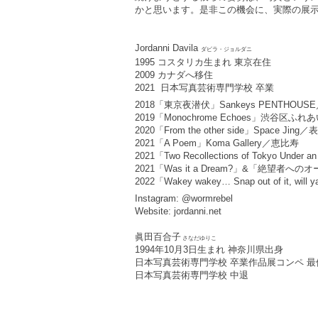
かと思います。是非この機会に、実際の展
Jordanni Davila
ダビラ・ジョルダニ
1995 コスタリカ生まれ 東京在住
2009 カナダへ移住
2021 日本写真芸術専門学校 卒業
2018「東京夜潜伏」Sankeys PENTHOUS
2019「Monochrome Echoes」渋谷区
2020「From the other side」Space Jing
2021「A Poem」Koma Gallery／恵比寿
2021「Two Recollections of Tokyo
2021「Was it a Dream?」&「絶望者への
2022「Wakey wakey… Snap out of it, wil
Instagram:
@wormrebel
Website:
jordanni.net
眞田百合子
さなだゆりこ
1994年10月3日生まれ 神奈川県出身
日本写真芸術専門学校 卒業作品展コンペ 最
日本写真芸術専門学校 中退