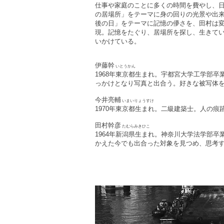
仕事や家庭のことに多くの時間を費やし、
の居場所」をテーマに身の回りの光景や出
後の日」をテーマに記憶の儚さを、田村は
現。記憶をたぐり、居場所を探し、生きて
いかけている。
伊藤幹
いとうかん
1968年東京都生まれ。宇都宮大学工学部
っかけとなり写真と出合う。好きな被写体
今井亮輔
いまいりょうすけ
1970年東京都生まれ。二級建築士。人の
田村幹彦
たむらみきひこ
1964年新潟県生まれ。神奈川大学法学部
かえた今でも出合った対象を見つめ、思考