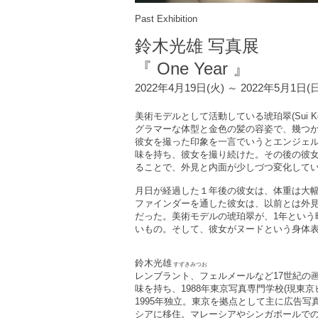
Past Exhibition
鈴木光雄 写真展
『 One Year 』
2022年4月19日(火) ～ 2022年5月1日(
美術モデルとして活動している琥珀翠(Sui K
グラマーな体型と金色の髪の容姿で、幾つ
彼女を撮った印象を一言でいうとエンジェ
味を持ち、彼女を撮り続けた。その後の彼
ることで、外見と内面が少しづつ変化して
月日が経過した１年後の彼女は、体重は大
ファインダーを通した彼女は、以前とは外
だった。
美術モデルの琥珀翠が、1年という
いもの。そして、彼女がヌードという身体
鈴木光雄
すずきみつお
レンブラント、フェルメールなど17世紀の
味を持ち、1988年東京写真専門学校(現東
1995年独立。東京を拠点として主に広告写
シアに移住。マレーシアやシンガポールで