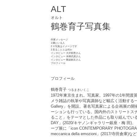
ALT
オルト
鶴巻育子写真集
作家メッセージ
1 隣にいる人
2 ※写真はイメージです
3 見ることとは何か
インタビュー 大沢郁恵さん
インタビュー 末棟武虎さん
インタビュー 難波創太さん
プロフィール​
プロフィール
鶴巻育子
つるまきいくこ
1972年東京生まれ。写真家。1997年の1年
メラ雑誌の執筆や写真講師など幅広く活動する一方、
Gallery」を開設。著名写真家による企画展
ーションも行っている。国内外のストリートス
ること」をテーマとした作品にも取り組んでいる。主
DAY」(2020/キヤノンギャラリー銀座・梅 田)、
ープ展に「icon CONTEMPORARY PHOTOGRAP
meccanica della emozioni」(2017/寺田倉庫